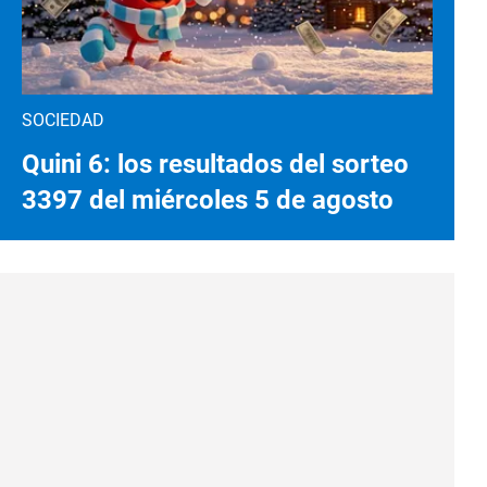
SOCIEDAD
Quini 6: los resultados del sorteo
3397 del miércoles 5 de agosto