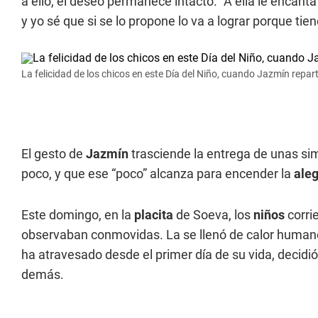
a ello, el deseo permanece intacto. “A ella le encant
y yo sé que si se lo propone lo va a lograr porque ti
La felicidad de los chicos en este Día del Niño, cuando Jazmín repar
El gesto de
Jazmín
trasciende la entrega de unas sim
poco, y que ese “poco” alcanza para encender la
aleg
Este domingo, en la
placita
de Soeva, los
niños
corrie
observaban conmovidas. La se llenó de calor humano 
ha atravesado desde el primer día de su vida, decidió
demás.