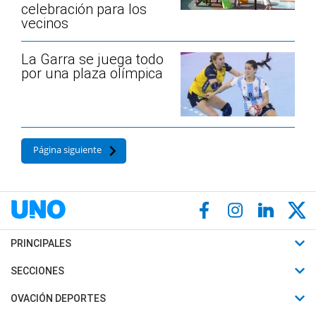
celebración para los
vecinos
La Garra se juega todo
por una plaza olímpica
Página siguiente
PRINCIPALES
Últimas Noticias
SECCIONES
Política
Horóscopo
OVACIÓN DEPORTES
Sociedad