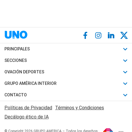
PRINCIPALES
Últimas Noticias
SECCIONES
Política
Horóscopo
OVACIÓN DEPORTES
Sociedad
Motores
Fútbol
GRUPO AMÉRICA INTERIOR
Policiales
Recetas
Mundial
Canal 7 en Vivo
CONTACTO
Judiciales
Trucos caseros
Automovilismo
Radio Nihuil
Acerca de Nosotros
Economia
Políticas de Privacidad
Términos y Condiciones
Series y Películas
Rugby
FM UNA
Contactanos
Decálogo ético de IA
Edictos y Solicitadas
Tenis
Radio Brava
Newsletter
Básquet
© Copyright 2026 GRUPO AMERICA – Todos los derechos