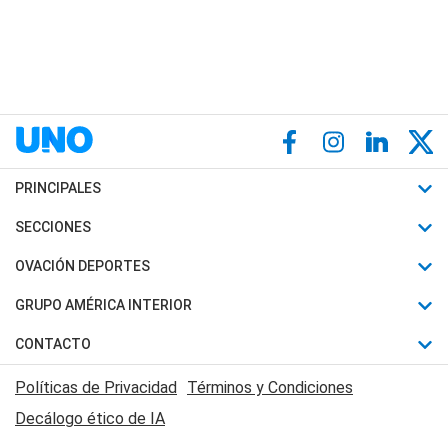
PRINCIPALES
Últimas Noticias
SECCIONES
Política
Horóscopo
OVACIÓN DEPORTES
Sociedad
Motores
Fútbol
GRUPO AMÉRICA INTERIOR
Policiales
Recetas
Mundial
Canal 7 en Vivo
CONTACTO
Judiciales
Trucos caseros
Automovilismo
Radio Nihuil
Acerca de Nosotros
Economia
Políticas de Privacidad
Términos y Condiciones
Series y Películas
Rugby
FM UNA
Contactanos
Decálogo ético de IA
Edictos y Solicitadas
Tenis
Radio Brava
Newsletter