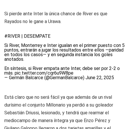
Si pierde ante Inter la única chance de River es que
Rayados no le gane a Urawa.
#RIVER
| DESEMPATE
Si River, Monterrey e Inter igualan en el primer puesto con 5
puntos, entrarán a jugar los resultados entre ellos —paridad
en todos los casos— y en segunda instancia los goles
anotados.
En síntesis, si River empata ante Inter, debe ser por 2-2 o
más.
pic.twitter.com/cqr6u9W8pe
— Germán Balcarce (@GermanBalcarce)
June 22, 2025
Está claro que no será fácil ya que además de un rival
durísimo el conjunto Millonario ya perdió a su goleador
Sebastián Driussi, lesionado, y tendrá que rearmar el
mediocampo de manera íntegra ya que Enzo Pérez y
Giuliano Galoppo llegaron a dos tarjetas amarillas y el