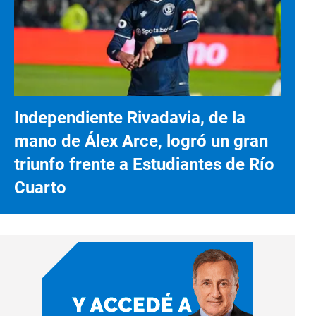
Independiente Rivadavia, de la
mano de Álex Arce, logró un gran
triunfo frente a Estudiantes de Río
Cuarto