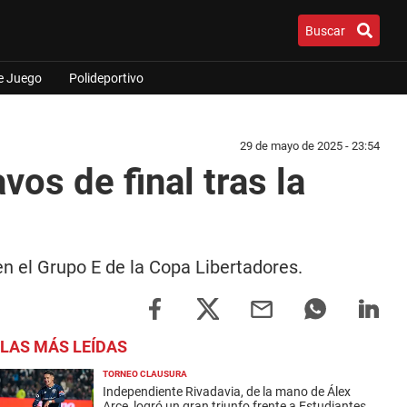
Buscar
e Juego
Polideportivo
29 de mayo de 2025 - 23:54
vos de final tras la
 en el Grupo E de la Copa Libertadores.
LAS MÁS LEÍDAS
TORNEO CLAUSURA
Independiente Rivadavia, de la mano de Álex
Arce, logró un gran triunfo frente a Estudiantes