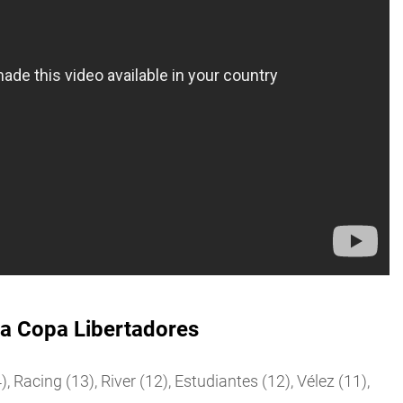
 la Copa Libertadores
 Racing (13), River (12), Estudiantes (12), Vélez (11),