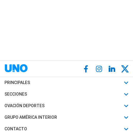
PRINCIPALES
Últimas Noticias
SECCIONES
Política
Horóscopo
OVACIÓN DEPORTES
Sociedad
Motores
Fútbol
GRUPO AMÉRICA INTERIOR
Policiales
Recetas
Mundial
Canal 7 en Vivo
CONTACTO
Judiciales