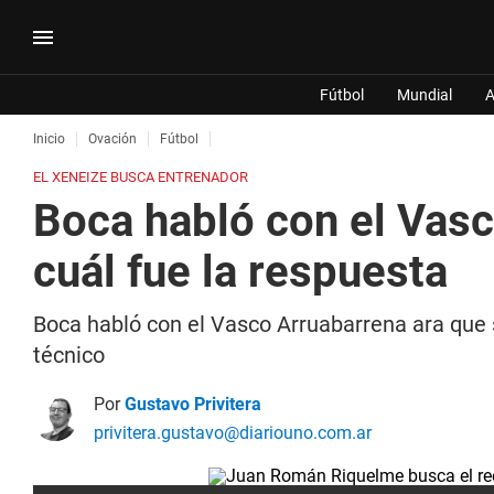
Fútbol
Mundial
A
Inicio
Ovación
Fútbol
EL XENEIZE BUSCA ENTRENADOR
Boca habló con el Vas
cuál fue la respuesta
Boca habló con el Vasco Arruabarrena ara que 
técnico
Por
Gustavo Privitera
privitera.gustavo@diariouno.com.ar