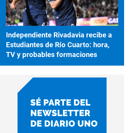
Independiente Rivadavia recibe a
Estudiantes de Río Cuarto: hora,
TV y probables formaciones