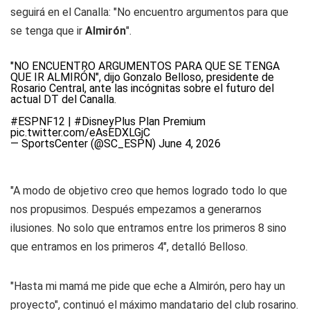
seguirá en el Canalla: "No encuentro argumentos para que
se tenga que ir
Almirón
".
"NO ENCUENTRO ARGUMENTOS PARA QUE SE TENGA
QUE IR ALMIRÓN", dijo Gonzalo Belloso, presidente de
Rosario Central, ante las incógnitas sobre el futuro del
actual DT del Canalla.
#ESPNF12
|
#DisneyPlus
Plan Premium
pic.twitter.com/eAsEDXLGjC
— SportsCenter (@SC_ESPN)
June 4, 2026
"A modo de objetivo creo que hemos logrado todo lo que
nos propusimos. Después empezamos a generarnos
ilusiones. No solo que entramos entre los primeros 8 sino
que entramos en los primeros 4", detalló Belloso.
"Hasta mi mamá me pide que eche a Almirón, pero hay un
proyecto", continuó el máximo mandatario del club rosarino.