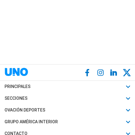
PRINCIPALES
Últimas Noticias
SECCIONES
Política
Horóscopo
OVACIÓN DEPORTES
Sociedad
Motores
Fútbol
GRUPO AMÉRICA INTERIOR
Policiales
Recetas
Mundial
Canal 7 en Vivo
CONTACTO