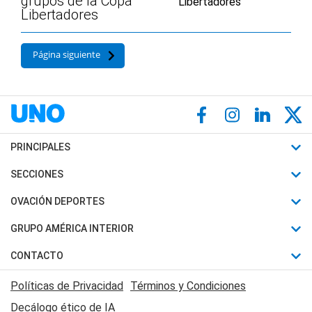
grupos de la Copa
Libertadores
Página siguiente
PRINCIPALES
Últimas Noticias
SECCIONES
Política
Horóscopo
OVACIÓN DEPORTES
Sociedad
Motores
Fútbol
GRUPO AMÉRICA INTERIOR
Policiales
Recetas
Mundial
Canal 7 en Vivo
CONTACTO
Judiciales
Trucos caseros
Automovilismo
Radio Nihuil
Acerca de Nosotros
Economia
Políticas de Privacidad
Términos y Condiciones
Series y Películas
Rugby
FM UNA
Contactanos
Decálogo ético de IA