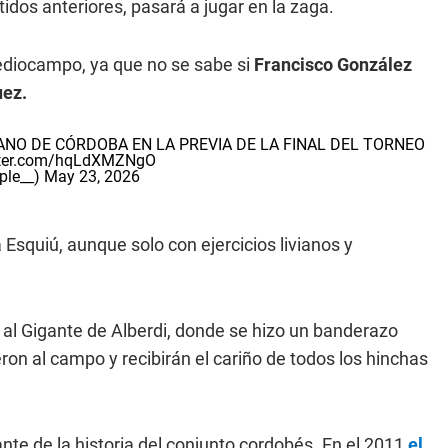
dos anteriores, pasará a jugar en la zaga.
mediocampo, ya que no se sabe si
Francisco González
ez.
NO DE CÓRDOBA EN LA PREVIA DE LA FINAL DEL TORNEO
itter.com/hqLdXMZNgO
ple__)
May 23, 2026
a Esquiú, aunque solo con ejercicios livianos y
ó al Gigante de Alberdi, donde se hizo un banderazo
ron al campo y recibirán el cariño de todos los hinchas
nte de la historia del conjunto cordobés. En el 2011
el