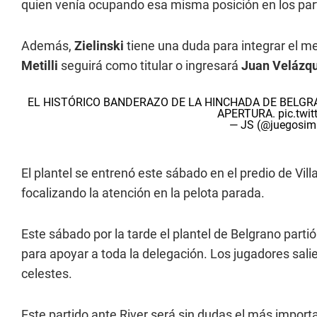
quien venía ocupando esa misma posición en los parti
Además,
Zielinski
tiene una duda para integrar el 
Metilli
seguirá como titular o ingresará
Juan Velázqu
EL HISTÓRICO BANDERAZO DE LA HINCHADA DE BELGRA
APERTURA.
pic.tw
— JS (@juegosim
El plantel se entrenó este sábado en el predio de Vill
focalizando la atención en la pelota parada.
Este sábado por la tarde el plantel de Belgrano parti
para apoyar a toda la delegación. Los jugadores salie
celestes.
Este partido ante River será sin dudas el más importa