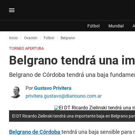
Fútbol
Mundial
A
Inicio
Ovación
Fútbol
Belgrano
TORNEO APERTURA
Belgrano tendrá una imp
Belgrano de Córdoba tendrá una baja fundament
Por
Gustavo Privitera
privitera.gustavo@diariouno.com.ar
El DT Ricardo Zielinski tendrá una importante baja en Belgrano para
Belgrano de Córdoba
tendrá una baja sensible para