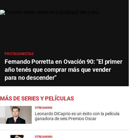
PROTAGONISTAS
Fernando Porretta en Ovación 90: "El primer
año tenés que comprar más que vender
para no descender"
MÁS DE SERIES Y PELÍCULAS
STREAMING
Leonardo DiCaprio es un éxito con la película
ganadora de seis Premios Oscar
STREAMING