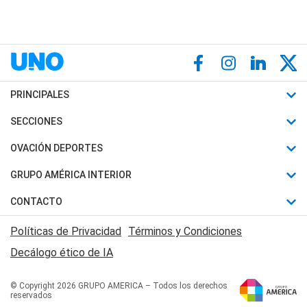
PRINCIPALES
Últimas Noticias
SECCIONES
Política
Horóscopo
OVACIÓN DEPORTES
Sociedad
Motores
Fútbol
GRUPO AMÉRICA INTERIOR
Policiales
Recetas
Mundial
Canal 7 en Vivo
CONTACTO
Judiciales
Trucos caseros
Automovilismo
Radio Nihuil
Acerca de Nosotros
Economia
Políticas de Privacidad
Términos y Condiciones
Series y Películas
Rugby
FM UNA
Contactanos
Decálogo ético de IA
Edictos y Solicitadas
Tenis
Radio Brava
Newsletter
Básquet
© Copyright 2026 GRUPO AMERICA – Todos los derechos
San Juan 8
reservados
Boxeo