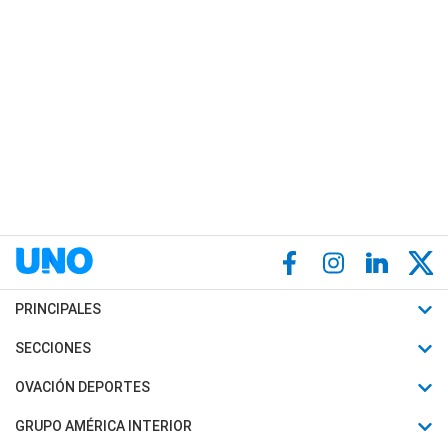
PRINCIPALES
Últimas Noticias
SECCIONES
Política
Horóscopo
OVACIÓN DEPORTES
Sociedad
Motores
Fútbol
GRUPO AMÉRICA INTERIOR
Policiales