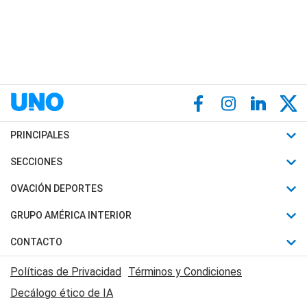
PRINCIPALES
Últimas Noticias
SECCIONES
Política
Horóscopo
OVACIÓN DEPORTES
Sociedad
Motores
Fútbol
GRUPO AMÉRICA INTERIOR
Policiales
Recetas
Mundial
Canal 7 en Vivo
CONTACTO
Judiciales
Trucos caseros
Automovilismo
Radio Nihuil
Acerca de Nosotros
Economia
Políticas de Privacidad
Términos y Condiciones
Series y Películas
Rugby
FM UNA
Contactanos
Decálogo ético de IA
Edictos y Solicitadas
Tenis