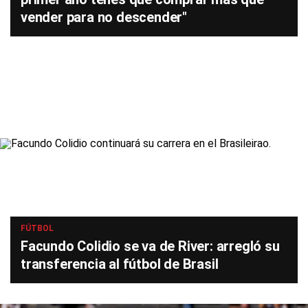
vender para no descender"
FÚTBOL
Facundo Colidio se va de River: arregló su
transferencia al fútbol de Brasil