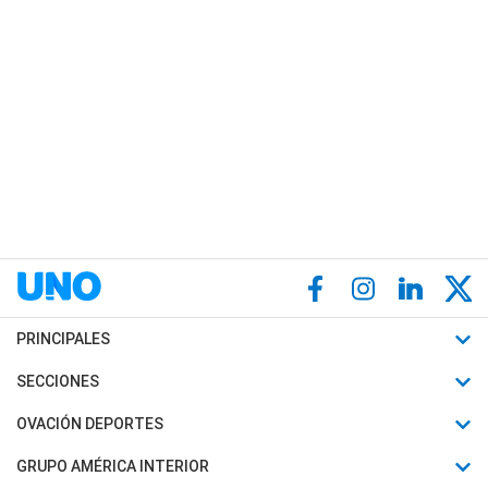
PRINCIPALES
Últimas Noticias
SECCIONES
Política
Horóscopo
OVACIÓN DEPORTES
Sociedad
Motores
Fútbol
GRUPO AMÉRICA INTERIOR
Policiales