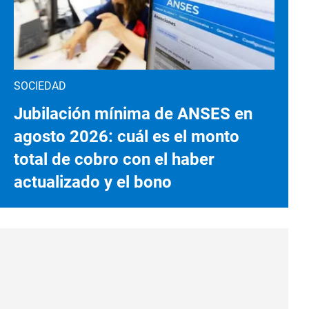
SOCIEDAD
Jubilación mínima de ANSES en
agosto 2026: cuál es el monto
total de cobro con el haber
actualizado y el bono