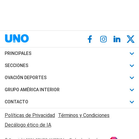
PRINCIPALES
Últimas Noticias
SECCIONES
Política
Horóscopo
OVACIÓN DEPORTES
Sociedad
Motores
Fútbol
GRUPO AMÉRICA INTERIOR
Policiales
Recetas
Mundial
Canal 7 en Vivo
CONTACTO
Judiciales
Trucos caseros
Automovilismo
Radio Nihuil
Acerca de Nosotros
Economia
Políticas de Privacidad
Términos y Condiciones
Series y Películas
Rugby
FM UNA
Contactanos
Decálogo ético de IA
Edictos y Solicitadas
Tenis
Radio Brava
Newsletter