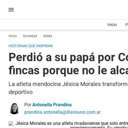
Inicio
P
Inicio
Sociedad
Atleta
HISTORIAS QUE INSPIRAN
Perdió a su papá por Co
fincas porque no le al
La atleta mendocina Jésica Morales transformó
deportivo
Por
Antonella Prandina
prandina.antonella@diariouno.com.ar