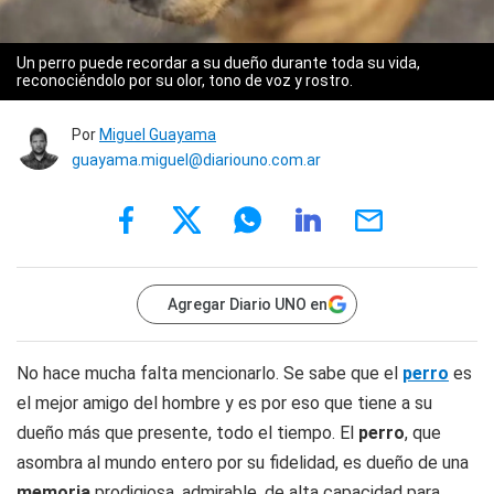
Un perro puede recordar a su dueño durante toda su vida,
reconociéndolo por su olor, tono de voz y rostro.
Por
Miguel Guayama
guayama.miguel@diariouno.com.ar
Agregar Diario UNO en
No hace mucha falta mencionarlo. Se sabe que el
perro
es
el mejor amigo del hombre y es por eso que tiene a su
dueño más que presente, todo el tiempo. El
perro
, que
asombra al mundo entero por su fidelidad, es dueño de una
memoria
prodigiosa, admirable, de alta capacidad para