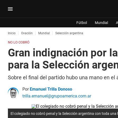
Fútbol
Mundial
A
Inicio
Ovación
Mundial
Selección argentina
NO LO COBRÓ
Gran indignación por l
para la Selección arge
Sobre el final del partido hubo una mano en el
Por
Emanuel Trilla Donoso
trilla.emanuel@grupoamerica.com.ar
El colegiado no cobró penal y la Selección argentina con toda una