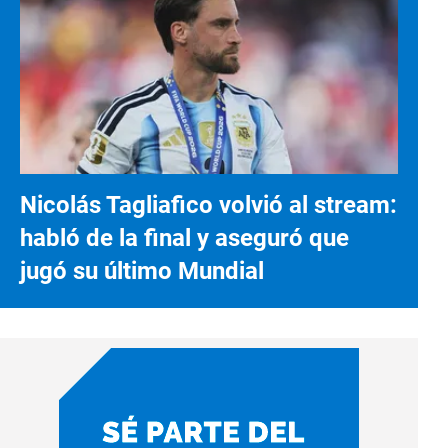
Nicolás Tagliafico volvió al stream:
habló de la final y aseguró que
jugó su último Mundial