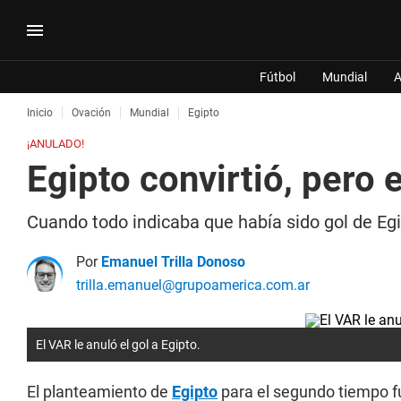
Fútbol
Mundial
A
Inicio
Ovación
Mundial
Egipto
¡ANULADO!
Egipto convirtió, pero 
Cuando todo indicaba que había sido gol de Egip
Por
Emanuel Trilla Donoso
trilla.emanuel@grupoamerica.com.ar
El VAR le anuló el gol a Egipto.
El planteamiento de
Egipto
para el segundo tiempo fu