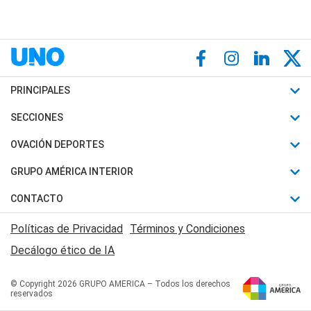
PRINCIPALES
Últimas Noticias
SECCIONES
Política
Horóscopo
OVACIÓN DEPORTES
Sociedad
Motores
Fútbol
GRUPO AMÉRICA INTERIOR
Policiales
Recetas
Mundial
Canal 7 en Vivo
CONTACTO
Judiciales
Trucos caseros
Automovilismo
Radio Nihuil
Acerca de Nosotros
Economia
Políticas de Privacidad
Términos y Condiciones
Series y Películas
Rugby
FM UNA
Contactanos
Decálogo ético de IA
Edictos y Solicitadas
Tenis
Radio Brava
Newsletter
Básquet
© Copyright 2026 GRUPO AMERICA – Todos los derechos
San Juan 8
reservados
Boxeo