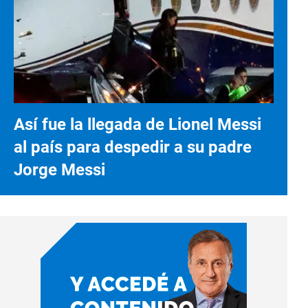
Así fue la llegada de Lionel Messi
al país para despedir a su padre
Jorge Messi