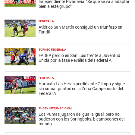
Independiente Rivadavia: "Sé que se va a adaptar
bien a este grupo"
FEDERAL A
Atlético San Martín consiguió un triunfazo en
Tandil
TORNEO FEDERAL A
FADEP perdió en San Luis frente a Juventud
Unida por la fase Reválida del Federal A
FEDERAL A
Huracán Las Heras perdió ante Olimpo y sigue
sin sumar puntos en la Zona Campeonato del
Federal A
RUGBY INTERNACIONAL
Los Pumas jugaron de igual a igual, pero no
pudieron con los Springboks, bicampeones del
mundo