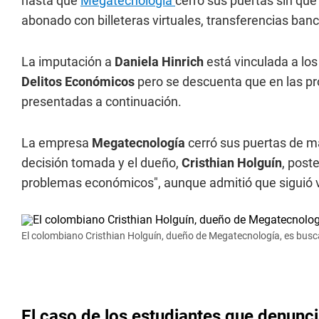
hasta que
Megatecnología
cerró sus puertas sin que 
abonado con billeteras virtuales, transferencias banc
La imputación a
Daniela Hinrich
está vinculada a lo
Delitos Económicos
pero se descuenta que en las p
presentadas a continuación.
La empresa
Megatecnología
cerró sus puertas de ma
decisión tomada y el dueño,
Cristhian Holguín
, post
problemas económicos", aunque admitió que siguió v
El colombiano Cristhian Holguín, dueño de Megatecnología, es busc
El caso de los estudiantes que denunc