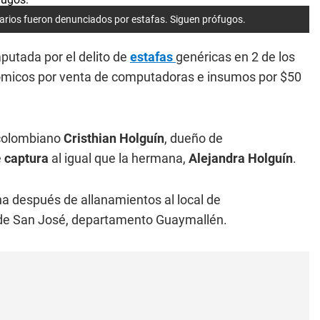
arios fueron denunciados por estafas. Siguen prófugos.
putada por el delito de
estafas
genéricas en 2 de los
nómicos por venta de computadoras e insumos por $50
 colombiano
Cristhian Holguín
, dueño de
e
captura
al igual que la hermana,
Alejandra Holguín
.
na después de allanamientos al local de
5 de San José, departamento Guaymallén.