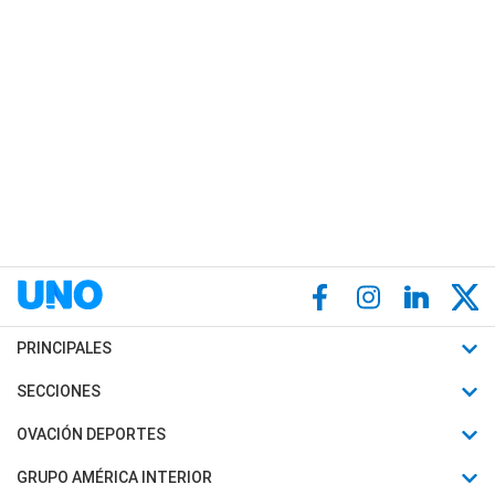
PRINCIPALES
Últimas Noticias
SECCIONES
Política
Horóscopo
OVACIÓN DEPORTES
Sociedad
Motores
Fútbol
GRUPO AMÉRICA INTERIOR