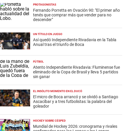
PROTAGONISTAS
Fernando Porretta en Ovación 90: "El primer año
tenés que comprar más que vender para no
descender"
UN TÍTULO EN JUEGO
Así quedó Independiente Rivadavia en la Tabla
Anual tras el triunfo de Boca
FÚTBOL
Atento Independiente Rivadavia: Fluminense fue
eliminado de la Copa de Brasil y lleva 5 partidos
sin ganar
EL INSÓLITO MOMENTO EN EL DUCÓ
El micro de Boca arrancó y se olvidó a Santiago
Ascacíbar y a tres futbolistas: la palabra del
goleador
HOCKEY SOBRE CÉSPED
Mundial de Hockey 2026: cronograma y rivales