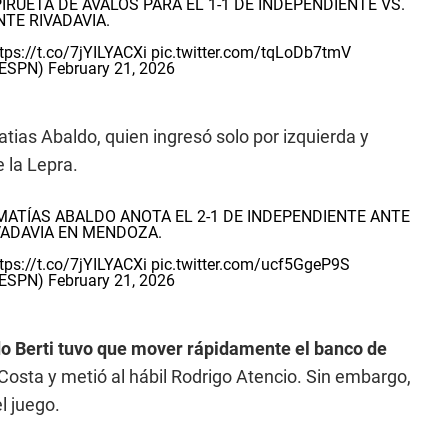
IRUETA DE ÁVALOS PARA EL 1-1 DE INDEPENDIENTE VS.
TE RIVADAVIA.
tps://t.co/7jYILYACXi
pic.twitter.com/tqLoDb7tmV
_ESPN)
February 21, 2026
atias Abaldo, quien ingresó solo por izquierda y
 la Lepra.
, MATÍAS ABALDO ANOTA EL 2-1 DE INDEPENDIENTE ANTE
VADAVIA EN MENDOZA.
tps://t.co/7jYILYACXi
pic.twitter.com/ucf5GgeP9S
_ESPN)
February 21, 2026
do Berti tuvo que mover rápidamente el banco de
osta y metió al hábil Rodrigo Atencio. Sin embargo,
l juego.