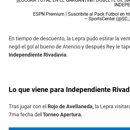
¡¡LOCURA TOTAL EN EL GARGANTINI!! DOBLETE DE SA
INDEPE
ESPN Premium | Suscribite al Pack Fútbol en
h
— SportsCenter (@SC
En tiempo de descuento, la Lepra pudo estirar la ven
negó el gol al bueno de Atencio y después Rey le t
Independiente Rivadavia
.
Lo que viene para Independiente Rivad
Tras jugar con el
Rojo de Avellaneda,
la Lepra visitar
7ma fecha de
l Torneo Apertura.