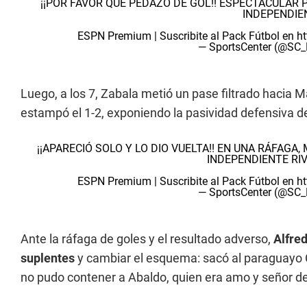
¡¡POR FAVOR QUE PEDAZO DE GOL!! ESPECTACULAR P
INDEPENDIEN
ESPN Premium | Suscribite al Pack Fútbol en
ht
— SportsCenter (@SC
Luego, a los 7, Zabala metió un pase filtrado hacia M
estampó el 1-2, exponiendo la pasividad defensiva de
¡¡APARECIÓ SOLO Y LO DIO VUELTA!! EN UNA RÁFAGA
INDEPENDIENTE RI
ESPN Premium | Suscribite al Pack Fútbol en
ht
— SportsCenter (@SC
Ante la ráfaga de goles y el resultado adverso,
Alfre
suplentes
y cambiar el esquema: sacó al paraguayo C
no pudo contener a Abaldo, quien era amo y señor de