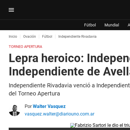
Fútbol
Mundial
A
Inicio
Ovación
Fútbol
Independiente Rivadavia
TORNEO APERTURA
Lepra heroico: Indepen
Independiente de Avell
Independiente Rivadavia venció a Independiente
del Torneo Apertura
Por
Walter Vasquez
vasquez.walter@diariouno.com.ar