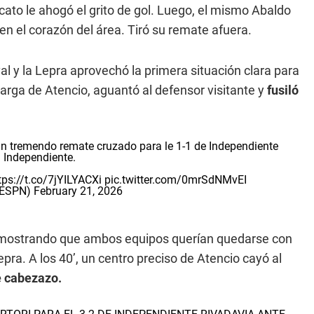
cato le ahogó el grito de gol. Luego, el mismo Abaldo
en el corazón del área. Tiró su remate afuera.
ival y la Lepra aprovechó la primera situación clara para
a larga de Atencio, aguantó al defensor visitante y
fusiló
 tremendo remate cruzado para le 1-1 de Independiente
. Independiente.
tps://t.co/7jYILYACXi
pic.twitter.com/0mrSdNMvEI
_ESPN)
February 21, 2026
 demostrando que ambos equipos querían quedarse con
epra. A los 40’, un centro preciso de Atencio cayó al
e cabezazo.