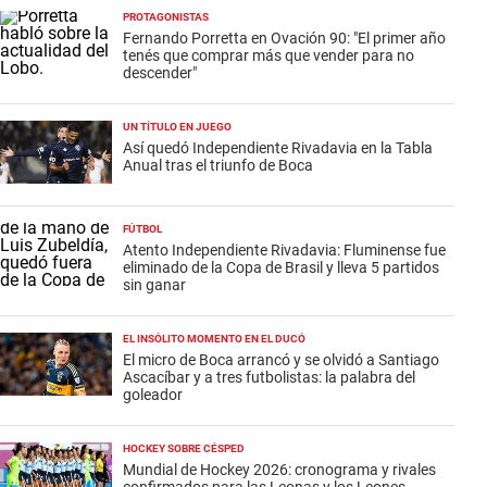
PROTAGONISTAS
Fernando Porretta en Ovación 90: "El primer año
tenés que comprar más que vender para no
descender"
UN TÍTULO EN JUEGO
Así quedó Independiente Rivadavia en la Tabla
Anual tras el triunfo de Boca
FÚTBOL
Atento Independiente Rivadavia: Fluminense fue
eliminado de la Copa de Brasil y lleva 5 partidos
sin ganar
EL INSÓLITO MOMENTO EN EL DUCÓ
El micro de Boca arrancó y se olvidó a Santiago
Ascacíbar y a tres futbolistas: la palabra del
goleador
HOCKEY SOBRE CÉSPED
Mundial de Hockey 2026: cronograma y rivales