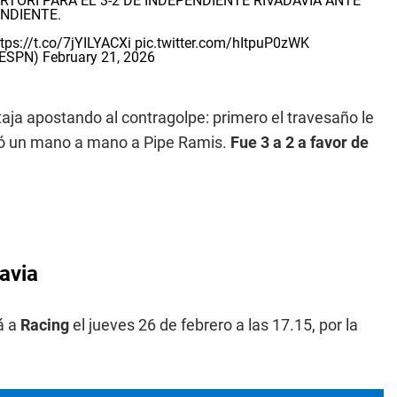
RTORI PARA EL 3-2 DE INDEPENDIENTE RIVADAVIA ANTE
NDIENTE.
ttps://t.co/7jYILYACXi
pic.twitter.com/hItpuP0zWK
_ESPN)
February 21, 2026
taja apostando al contragolpe: primero el travesaño le
apó un mano a mano a Pipe Ramis.
Fue 3 a 2 a favor de
avia
á a
Racing
el jueves 26 de febrero a las 17.15, por la