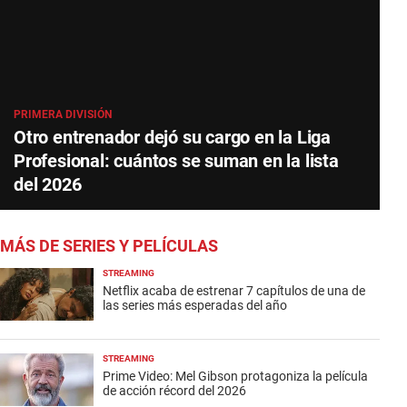
PRIMERA DIVISIÓN
Otro entrenador dejó su cargo en la Liga
Profesional: cuántos se suman en la lista
del 2026
MÁS DE SERIES Y PELÍCULAS
STREAMING
Netflix acaba de estrenar 7 capítulos de una de
las series más esperadas del año
STREAMING
Prime Video: Mel Gibson protagoniza la película
de acción récord del 2026