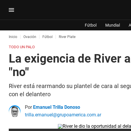
Fútbol
Mundial
A
Inicio
Ovación
Fútbol
River Plate
TODO UN PALO
La exigencia de River 
"no"
River está rearmando su plantel de cara al se
con el delantero
Por
Emanuel Trilla Donoso
trilla.emanuel@grupoamerica.com.ar