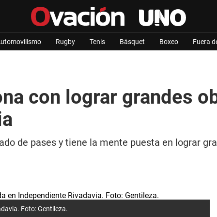
utomovilismo
Rugby
Tenis
Básquet
Boxeo
Fuera d
ona con lograr grandes o
ia
do de pases y tiene la mente puesta en lograr gr
davia. Foto: Gentileza.