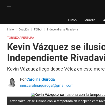
Fútbol
Mundial
A
Inicio
Ovación
Fútbol
Independiente Rivadavia
TORNEO APERTURA
Kevin Vázquez se ilusi
Independiente Rivadav
Kevin Vázquez llegó desde Vélez en este merca
Por
Carolina Quiroga
inescarolinaquiroga@gmail.com
Kevin Vázquez se ilusiona con la temporada en Independiente Riva