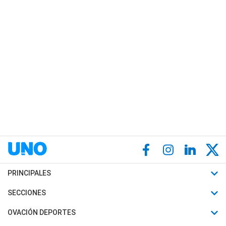
PRINCIPALES
Últimas Noticias
SECCIONES
Política
Horóscopo
OVACIÓN DEPORTES
Sociedad