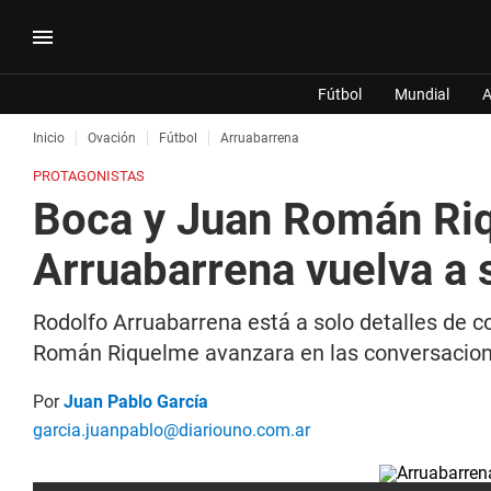
Fútbol
Mundial
A
Inicio
Ovación
Fútbol
Arruabarrena
PROTAGONISTAS
Boca y Juan Román Riqu
Arruabarrena vuelva a 
Rodolfo Arruabarrena está a solo detalles de c
Román Riquelme avanzara en las conversacione
Por
Juan Pablo García
garcia.juanpablo@diariouno.com.ar