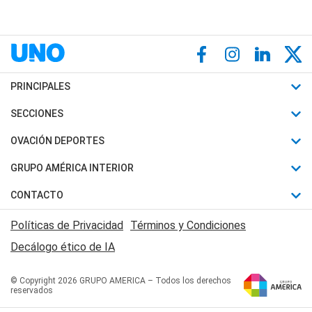
PRINCIPALES
Últimas Noticias
SECCIONES
Política
Horóscopo
OVACIÓN DEPORTES
Sociedad
Motores
Fútbol
GRUPO AMÉRICA INTERIOR
Policiales
Recetas
Mundial
Canal 7 en Vivo
CONTACTO
Judiciales
Trucos caseros
Automovilismo
Radio Nihuil
Acerca de Nosotros
Economia
Políticas de Privacidad
Términos y Condiciones
Series y Películas
Rugby
FM UNA
Contactanos
Decálogo ético de IA
Edictos y Solicitadas
Tenis
Radio Brava
Newsletter
Básquet
© Copyright 2026 GRUPO AMERICA – Todos los derechos
San Juan 8
reservados
Boxeo