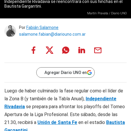
Independiente Rivadavia se reencontrará con sus hinchas en el
Bautista Gargantini.
Martín Pravata / Diario UNO
Por
Fabián Salamone
salamone.fabian@diariouno.com.ar
Agregar Diario UNO en
Luego de haber culminado la fase regular como el líder de
la Zona B (y también de la Tabla Anual),
Independiente
Rivadavia
se prepara para afrontar los playoffs del Torneo
Apertura de la Liga Profesional. Este sábado, desde las
21.30, recibirá a
Unión de Santa Fe
en el estadio
Bautista
Gargantini
.