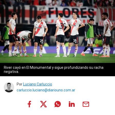
River cayó en El Monumental y sigue profundizando su racha
negativa.
Por
Luciano Carluccio
carluccio.luciano@diariouno.com.ar