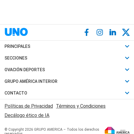
PRINCIPALES
Últimas Noticias
SECCIONES
Política
Horóscopo
OVACIÓN DEPORTES
Sociedad
Motores
Fútbol
GRUPO AMÉRICA INTERIOR
Policiales
Recetas
Mundial
Canal 7 en Vivo
CONTACTO
Judiciales
Trucos caseros
Automovilismo
Radio Nihuil
Acerca de Nosotros
Economia
Políticas de Privacidad
Términos y Condiciones
Series y Películas
Rugby
FM UNA
Contactanos
Decálogo ético de IA
Edictos y Solicitadas
Tenis
Radio Brava
Newsletter
Básquet
© Copyright 2026 GRUPO AMERICA – Todos los derechos
San Juan 8
reservados