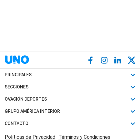
PRINCIPALES
Últimas Noticias
SECCIONES
Política
Horóscopo
OVACIÓN DEPORTES
Sociedad
Motores
Fútbol
GRUPO AMÉRICA INTERIOR
Policiales
Recetas
Mundial
Canal 7 en Vivo
CONTACTO
Judiciales
Trucos caseros
Automovilismo
Radio Nihuil
Acerca de Nosotros
Economia
Políticas de Privacidad
Términos y Condiciones
Series y Películas