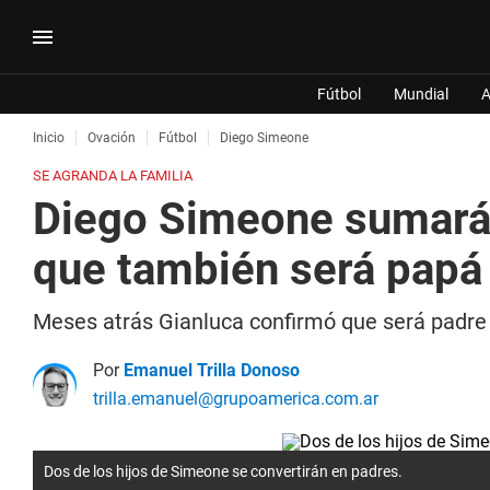
Fútbol
Mundial
A
Inicio
Ovación
Fútbol
Diego Simeone
SE AGRANDA LA FAMILIA
Diego Simeone sumará d
que también será papá
Meses atrás Gianluca confirmó que será padre 
Por
Emanuel Trilla Donoso
trilla.emanuel@grupoamerica.com.ar
Dos de los hijos de Simeone se convertirán en padres.