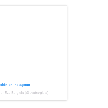
ación en Instagram
por Eva Bargiela (@evabargiela)