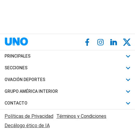
PRINCIPALES
Últimas Noticias
SECCIONES
Política
Horóscopo
OVACIÓN DEPORTES
Sociedad
Motores
Fútbol
GRUPO AMÉRICA INTERIOR
Policiales
Recetas
Mundial
Canal 7 en Vivo
CONTACTO
Judiciales
Trucos caseros
Automovilismo
Radio Nihuil
Acerca de Nosotros
Economia
Políticas de Privacidad
Términos y Condiciones
Series y Películas
Rugby
FM UNA
Contactanos
Decálogo ético de IA
Edictos y Solicitadas
Tenis
Radio Brava
Newsletter