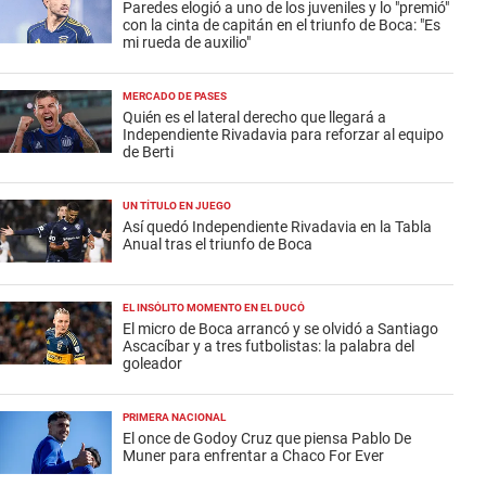
Paredes elogió a uno de los juveniles y lo "premió"
con la cinta de capitán en el triunfo de Boca: "Es
mi rueda de auxilio"
MERCADO DE PASES
Quién es el lateral derecho que llegará a
Independiente Rivadavia para reforzar al equipo
de Berti
UN TÍTULO EN JUEGO
Así quedó Independiente Rivadavia en la Tabla
Anual tras el triunfo de Boca
EL INSÓLITO MOMENTO EN EL DUCÓ
El micro de Boca arrancó y se olvidó a Santiago
Ascacíbar y a tres futbolistas: la palabra del
goleador
PRIMERA NACIONAL
El once de Godoy Cruz que piensa Pablo De
Muner para enfrentar a Chaco For Ever