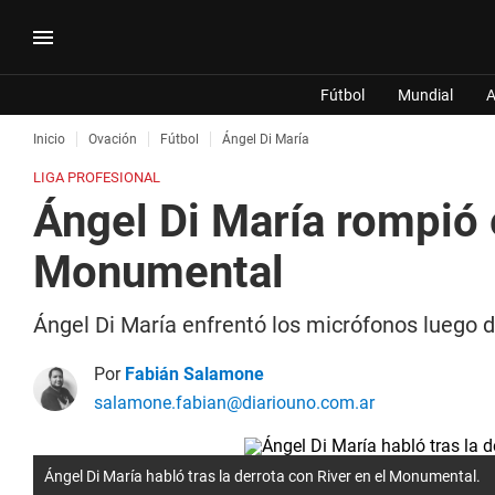
Fútbol
Mundial
A
Inicio
Ovación
Fútbol
Ángel Di María
LIGA PROFESIONAL
Ángel Di María rompió e
Monumental
Ángel Di María enfrentó los micrófonos luego de
Por
Fabián Salamone
salamone.fabian@diariouno.com.ar
Ángel Di María habló tras la derrota con River en el Monumental.