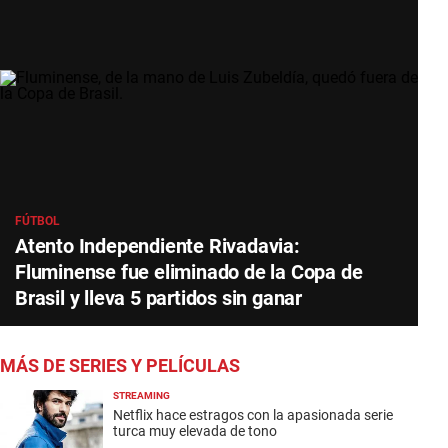
FÚTBOL
Atento Independiente Rivadavia:
Fluminense fue eliminado de la Copa de
Brasil y lleva 5 partidos sin ganar
MÁS DE SERIES Y PELÍCULAS
STREAMING
Netflix hace estragos con la apasionada serie
turca muy elevada de tono