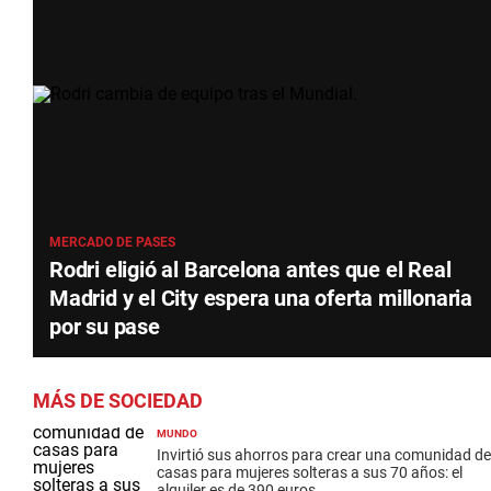
MERCADO DE PASES
Rodri eligió al Barcelona antes que el Real
Madrid y el City espera una oferta millonaria
por su pase
MÁS DE SOCIEDAD
MUNDO
Invirtió sus ahorros para crear una comunidad de
casas para mujeres solteras a sus 70 años: el
alquiler es de 390 euros