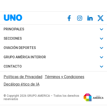
PRINCIPALES
Últimas Noticias
SECCIONES
Política
Horóscopo
OVACIÓN DEPORTES
Sociedad
Motores
Fútbol
GRUPO AMÉRICA INTERIOR
Policiales
Recetas
Mundial
Canal 7 en Vivo
CONTACTO
Judiciales
Trucos caseros
Automovilismo
Radio Nihuil
Acerca de Nosotros
Economia
Políticas de Privacidad
Términos y Condiciones
Series y Películas
Rugby
FM UNA
Contactanos
Decálogo ético de IA
Edictos y Solicitadas
Tenis
Radio Brava
Newsletter
Básquet
© Copyright 2026 GRUPO AMERICA – Todos los derechos
San Juan 8
reservados
Boxeo