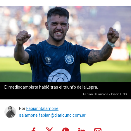
El mediocampista habló tras el triunfo de la Lepra.
Fabián Salamone / Diario UNO
Por
Fabián Salamone
salamone.fabian@diariouno.com.ar