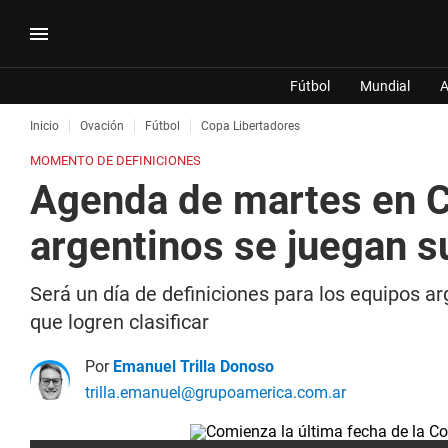
Fútbol
Mundial
A
Inicio
Ovación
Fútbol
Copa Libertadores
MOMENTO DE DEFINICIONES
Agenda de martes en C
argentinos se juegan s
Será un día de definiciones para los equipos 
que logren clasificar
Por
Emanuel Trilla Donoso
trilla.emanuel@grupoamerica.com.ar