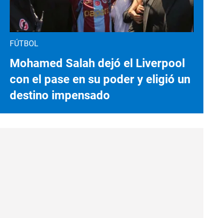
FÚTBOL
Mohamed Salah dejó el Liverpool
con el pase en su poder y eligió un
destino impensado