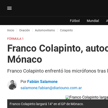
Fútbol
Mundial
A
Inicio
Ovación
Automovilismo
Colapinto
FÓRMULA 1
Franco Colapinto, autoc
Mónaco
Franco Colapinto enfrentó los micrófonos tras la
Por
Fabián Salamone
salamone.fabian@diariouno.com.ar
Franco Colapinto largará 14° en el GP de Mónaco.