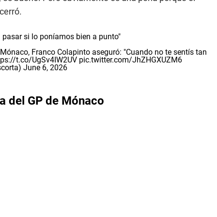
cerró.
a pasar si lo poníamos bien a punto"
e Mónaco, Franco Colapinto aseguró: "Cuando no te sentís tan
tps://t.co/UgSv4IW2UV
pic.twitter.com/JhZHGXUZM6
corta)
June 6, 2026
gada del GP de Mónaco