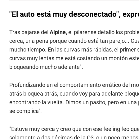
"El auto está muy desconectado", expr
Tras bajarse del
Alpine,
el pilarense detalló los pro
cerca, una pena porque cuando está tan parejo... Cua
mucho tiempo. En las curvas más rápidas, el primer s
curvas muy lentas me está costando un montón este
bloqueando mucho adelante".
Profundizando en el comportamiento errático del m
atrás bloquea atrás, cuando voy para adelante bloqu
encontrando la vuelta. Dimos un pasito, pero en un
se complica".
"Estuve muy cerca y creo que con ese feeling feo qu
solamente a dos décimas de la Q3, o un poco menos