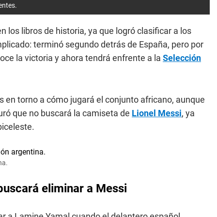
entes.
os libros de historia, ya que logró clasificar a los
mplicado: terminó segundo detrás de España, pero por
ce la victoria y ahora tendrá enfrente a la
Selección
s en torno a cómo jugará el conjunto africano, aunque
uró que no buscará la camiseta de
Lionel Messi
, ya
biceleste.
na.
buscará eliminar a Messi
lar a Lamine Yamal cuando el delantero español