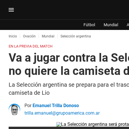
Fútbol
Mundial
A
Inicio
Ovación
Mundial
Selección argentina
EN LA PREVIA DEL MATCH
Va a jugar contra la Se
no quiere la camiseta 
La Selección argentina se prepara para el tra
camiseta de Lio
Por
Emanuel Trilla Donoso
trilla.emanuel@grupoamerica.com.ar