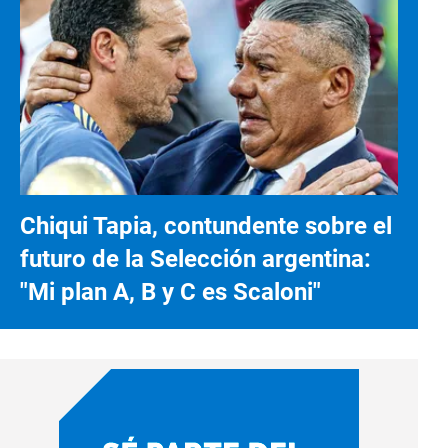
Chiqui Tapia, contundente sobre el
futuro de la Selección argentina:
"Mi plan A, B y C es Scaloni"