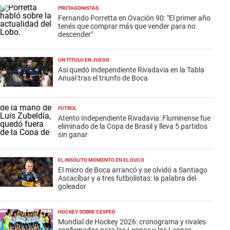
PROTAGONISTAS
Fernando Porretta en Ovación 90: "El primer año
tenés que comprar más que vender para no
descender"
UN TÍTULO EN JUEGO
Así quedó Independiente Rivadavia en la Tabla
Anual tras el triunfo de Boca
FÚTBOL
Atento Independiente Rivadavia: Fluminense fue
eliminado de la Copa de Brasil y lleva 5 partidos
sin ganar
EL INSÓLITO MOMENTO EN EL DUCÓ
El micro de Boca arrancó y se olvidó a Santiago
Ascacíbar y a tres futbolistas: la palabra del
goleador
HOCKEY SOBRE CÉSPED
Mundial de Hockey 2026: cronograma y rivales