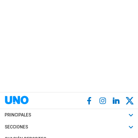
PRINCIPALES
Últimas Noticias
SECCIONES
Política