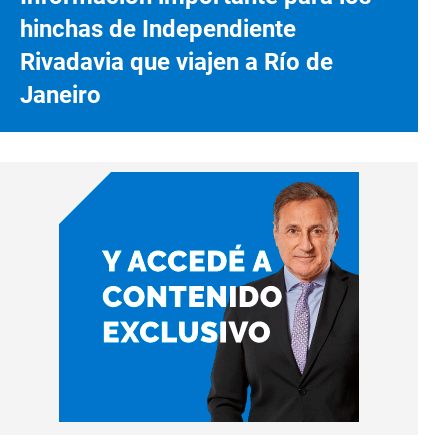
hinchas de Independiente
Rivadavia que viajen a Río de
Janeiro