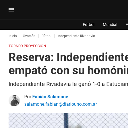
Fútbol
Mundial
A
Inicio
Ovación
Fútbol
Independiente Rivadavia
TORNEO PROYECCIÓN
Reserva: Independiente
empató con su homóni
Independiente Rivadavia le ganó 1-0 a Estudiant
Por
Fabián Salamone
salamone.fabian@diariouno.com.ar