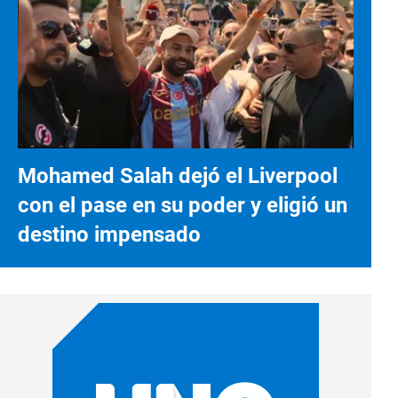
Mohamed Salah dejó el Liverpool
con el pase en su poder y eligió un
destino impensado