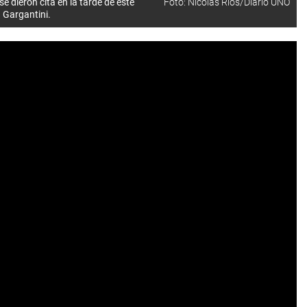
e dieron cita en la tarde de este
Foto: Nicolás Rios/Diario UNO
a Gargantini.