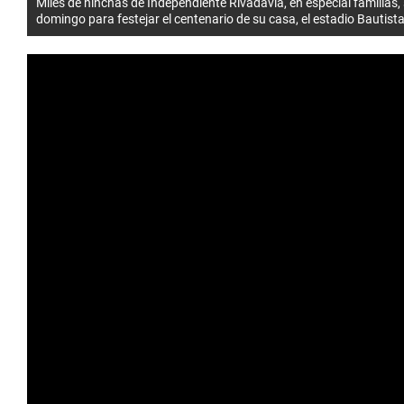
Miles de hinchas de Independiente Rivadavia, en especial familias, s
domingo para festejar el centenario de su casa, el estadio Bautist