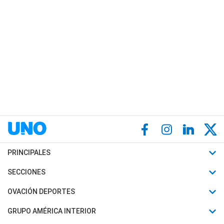
PRINCIPALES
Últimas Noticias
SECCIONES
Política
Horóscopo
OVACIÓN DEPORTES
Sociedad
Motores
Fútbol
GRUPO AMÉRICA INTERIOR
Policiales
Recetas