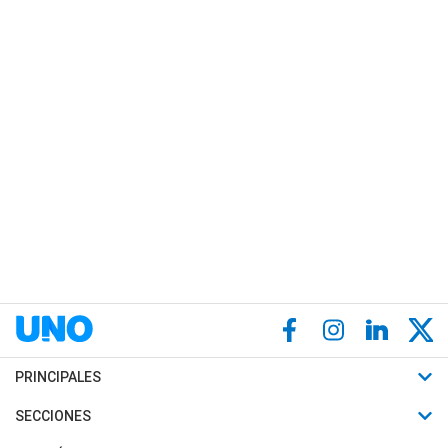
PRINCIPALES
Últimas Noticias
SECCIONES
Política