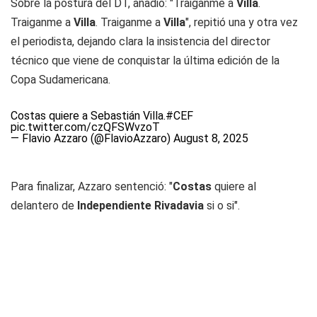
Sobre la postura del DT, añadió: "Traiganme a
Villa
.
Traiganme a
Villa
. Traiganme a
Villa
", repitió una y otra vez
el periodista, dejando clara la insistencia del director
técnico que viene de conquistar la última edición de la
Copa Sudamericana.
Costas quiere a Sebastián Villa.
#CEF
pic.twitter.com/czQFSWvzoT
— Flavio Azzaro (@FlavioAzzaro)
August 8, 2025
Para finalizar, Azzaro sentenció: "
Costas
quiere al
delantero de
Independiente Rivadavia
si o si".